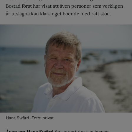
Bostad först har visat att även personer som verkligen
är utslagna kan klara eget boende med rätt stöd.
Hans Swärd. Foto: privat
Även om Hans Swärd
önskar att det ska byggas