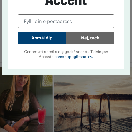
former. Men nu växer en marknad fram i lagens gränsland.
Vem tjänar på normaliseringen?
Avmattning i USA:s cannabisvåg
Nej, tack
3 augusti 12:00
Efter en snabb expansionsfas har
legaliseringen av cannabis tappat fart i USA. Sedan 2023 har
Genom att anmäla dig godkänner du Tidningen
ingen ny delstat fullt ut ­legaliserat cannabis.
Accents
personuppgiftspolicy.