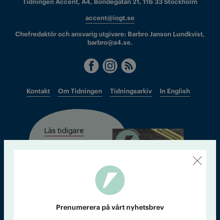
Tidningen Accent, A4, Bondegatan 21, 116 33 Stockholm
accent@iogt.se
Chefredaktör och ansvarig utgivare: Barbro Janson Lundkvist,
barbro@a4.se.
Kontakt
Om Tidningen
Tidningsarkiv
In English
Läs tidigare
nummer av
Accent
Prenumerera på vårt nyhetsbrev