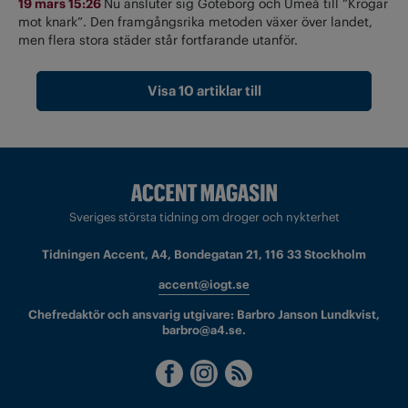
19 mars 15:26
Nu ansluter sig Göteborg och Umeå till ”Krogar
mot knark”. Den framgångsrika metoden växer över landet,
men flera stora städer står fortfarande utanför.
Visa 10 artiklar till
Sveriges största tidning om droger och nykterhet
Tidningen Accent, A4, Bondegatan 21, 116 33 Stockholm
accent@iogt.se
Chefredaktör och ansvarig utgivare: Barbro Janson Lundkvist,
barbro@a4.se.