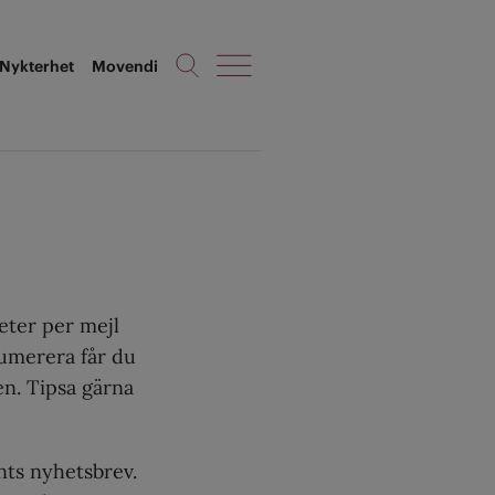
Nykterhet
Movendi
eter per mejl
numerera får du
en. Tipsa gärna
nts nyhetsbrev.