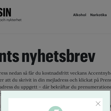
Alkohol
Narkotika
och nykterhet
nts nyhetsbrev
dress nedan så får du kostnadsfritt veckans Accentnyh
ter att du skrivit in din mejladress och klickat på Pre
n adress du uppgett – där bekräftar du prenumeration
renumerera!
kommer uteslutande att användas för utskick av Acce