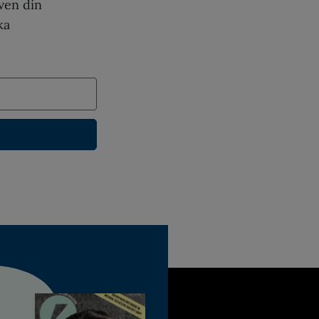
ven din
ka