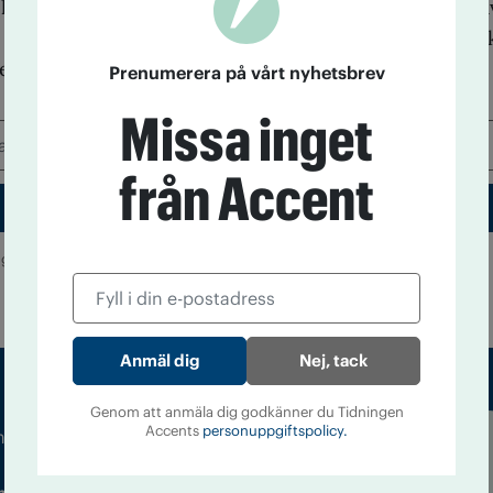
elst välja att avsluta din prenumeration och då tas ä
. Nyhetsbrevet distribueras via Mailchimp, och teknis
r är vidtagna för att skydda dina uppgifter.
Prenumerera på vårt nyhetsbrev
Missa inget
från Accent
 godkänner du Tidningen Accents
personuppgiftspolicy.
Nej, tack
Genom att anmäla dig godkänner du Tidningen
Accents
personuppgiftspolicy.
m droger och nykterhet
Läs tidigare
ndegatan 21, 116 33 Stockholm