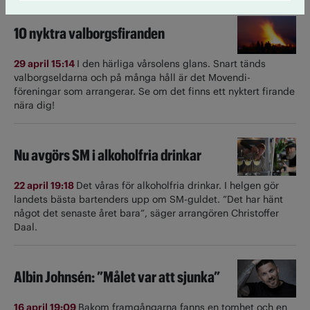
10 nyktra valborgsfiranden
29 april 15:14
I den härliga vårsolens glans. Snart tänds
valborgseldarna och på många håll är det Movendi-
föreningar som arrangerar. Se om det finns ett nyktert firande
nära dig!
Nu avgörs SM i alkoholfria drinkar
22 april 19:18
Det våras för alkoholfria drinkar. I helgen gör
landets bästa bartenders upp om SM-guldet. ”Det har hänt
något det senaste året bara”, säger arrangören Christoffer
Daal.
Albin Johnsén: ”Målet var att sjunka”
16 april 19:09
Bakom framgångarna fanns en tomhet och en