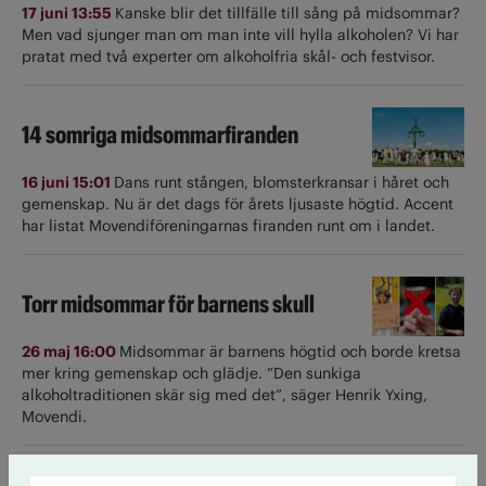
17 juni 13:55
Kanske blir det tillfälle till sång på midsommar?
Men vad sjunger man om man inte vill hylla alkoholen? Vi har
pratat med två experter om alkoholfria skål- och festvisor.
14 somriga midsommarfiranden
16 juni 15:01
Dans runt stången, blomsterkransar i håret och
gemenskap. Nu är det dags för årets ljusaste högtid. Accent
har listat Movendiföreningarnas firanden runt om i landet.
Torr midsommar för barnens skull
26 maj 16:00
Midsommar är barnens högtid och borde kretsa
mer kring gemenskap och glädje. ”Den sunkiga
alkoholtraditionen skär sig med det”, säger Henrik Yxing,
Movendi.
Karin Adelsköld: Att vara nykter ses