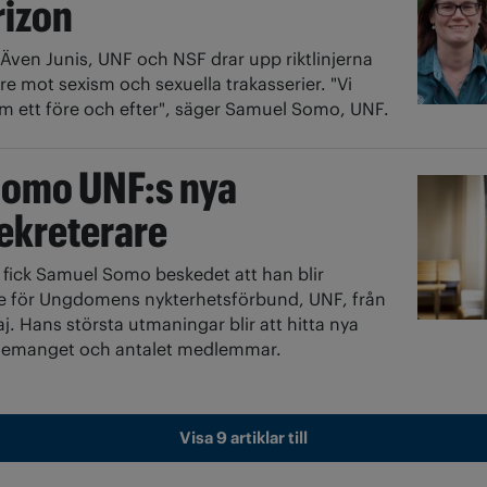
rizon
Även Junis, UNF och NSF drar upp riktlinjerna
are mot sexism och sexuella trakasserier. "Vi
m ett före och efter", säger Samuel Somo, UNF.
omo UNF:s nya
ekreterare
r fick Samuel Somo beskedet att han blir
re för Ungdomens nykterhetsförbund, UNF, från
. Hans största utmaningar blir att hitta nya
agemanget och antalet medlemmar.
Visa 9 artiklar till