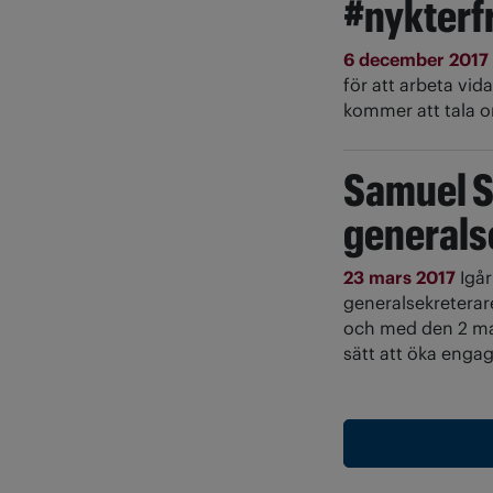
#nykterf
6 december 2017
för att arbeta vid
kommer att tala o
Samuel S
generals
23 mars 2017
Igå
generalsekretera
och med den 2 maj
sätt att öka eng