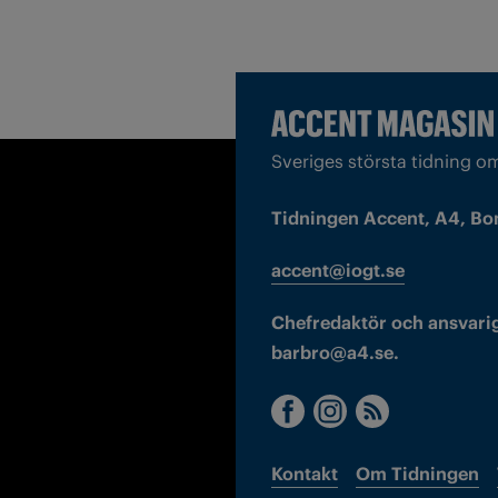
Sveriges största tidning o
Tidningen Accent, A4, Bo
accent@iogt.se
Chefredaktör och ansvarig
barbro@a4.se.
Kontakt
Om Tidningen