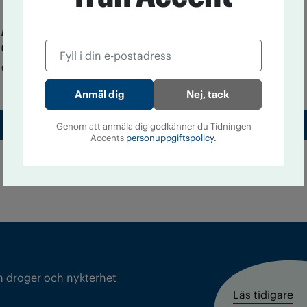
Avmattning i USA:s
Så tycker partierna om
cannabisvåg
alkoholreklamen
Cannabis
Alkohol
3 augusti kl 12:00
23 juni kl 14:20
Nej, tack
Till startsidan
Genom att anmäla dig godkänner du Tidningen
Accents
personuppgiftspolicy.
m droger och nykterhet
Läs tidigare