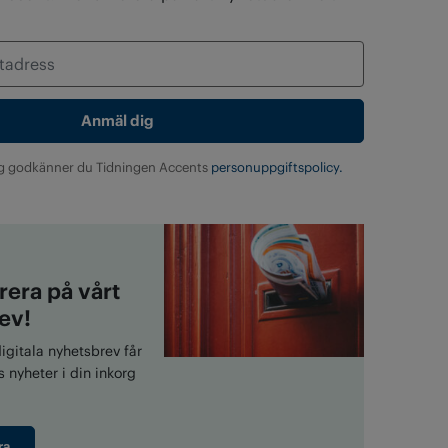
g godkänner du Tidningen Accents
personuppgiftspolicy.
era på vårt
ev!
gitala nyhetsbrev får
 nyheter i din inkorg
ra