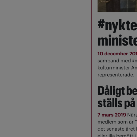
#nykte
minist
10 december 20
samband med #met
kulturminister A
representerade.
Dåligt 
ställs på
7 mars 2019
Nära
medlem som är ”
det senaste året 
eller illa bemött 