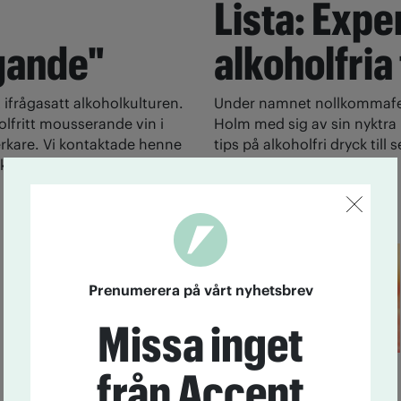
Lista: Expe
gande"
alkoholfria
 ifrågasatt alkoholkulturen.
Under namnet nollkommafem
olfritt mousserande vin i
Holm med sig av sin nyktra l
rkare. Vi kontaktade henne
tips på alkoholfri dryck till
kring det.
Nykterhet
24 juni kl 13:18
Prenumerera på vårt nyhetsbrev
Missa inget
från Accent