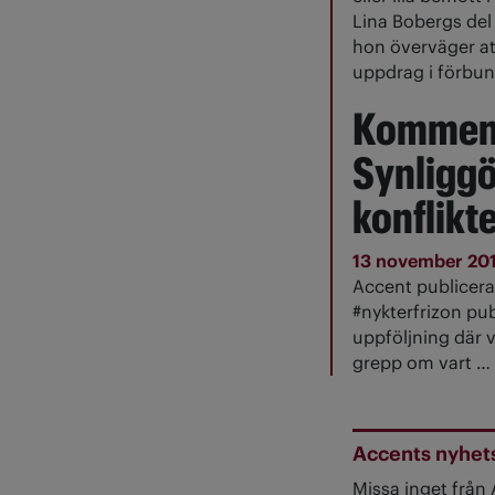
Lina Bobergs del 
hon överväger at
uppdrag i förbun
Kommen
Synliggö
konflikt
13 november 20
Accent publicer
#nykterfrizon pub
uppföljning där v
grepp om vart …
Accents nyhet
Missa inget från