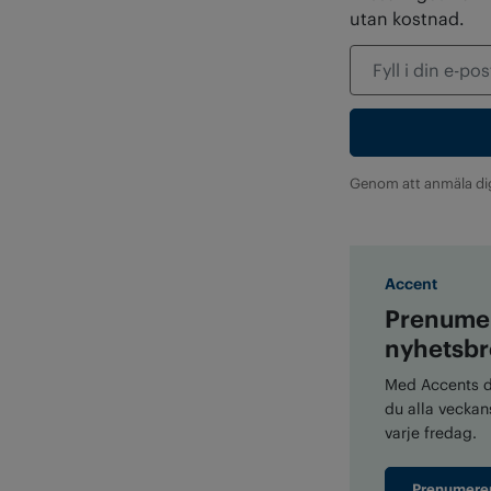
utan kostnad.
Genom att anmäla di
Accent
Prenumer
nyhetsbr
Med Accents di
du alla veckans
varje fredag.
Prenumere