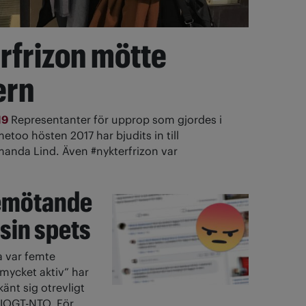
rfrizon mötte
ern
19
Representanter för upprop som gjordes i
oo hösten 2017 har bjudits in till
manda Lind. Även #nykterfrizon var
bemötande
 sin spets
 var femte
mycket aktiv” har
känt sig otrevligt
i IOGT-NTO. För