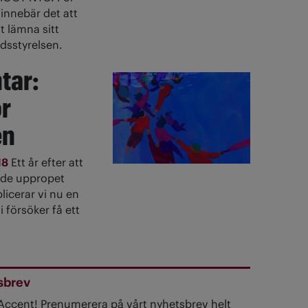
innebär det att
t lämna sitt
dsstyrelsen.
tar:
r
en
18
Ett år efter att
ade uppropet
licerar vi nu en
i försöker få ett
sbrev
 Accent! Prenumerera på vårt nyhetsbrev helt