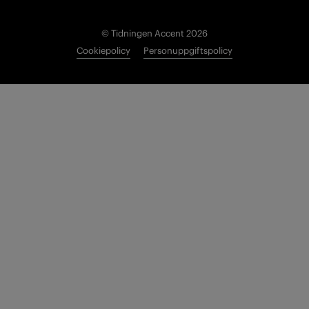
© Tidningen Accent 2026
Cookiepolicy
Personuppgiftspolicy