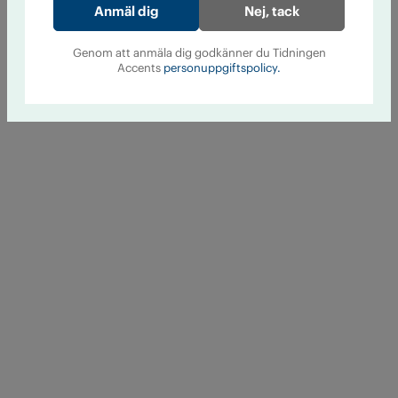
Nej, tack
Genom att anmäla dig godkänner du Tidningen
Accents
personuppgiftspolicy.