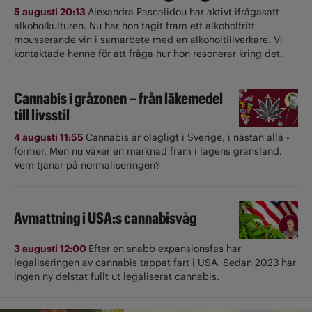
5 augusti 20:13
Alexandra Pascalidou har aktivt ifrågasatt
alkoholkulturen. Nu har hon tagit fram ett alkoholfritt
mousserande vin i samarbete med en alkoholtillverkare. Vi
kontaktade henne för att fråga hur hon resonerar kring det.
Cannabis i gråzonen – från läkemedel
till livsstil
4 augusti 11:55
Cannabis är olagligt i ­Sverige, i nästan alla ­
former. Men nu växer en marknad fram i lagens gränsland.
Vem tjänar på normaliseringen?
Avmattning i USA:s cannabisvåg
3 augusti 12:00
Efter en snabb expansionsfas har
legaliseringen av cannabis tappat fart i USA. Sedan 2023 har
ingen ny delstat fullt ut ­legaliserat cannabis.