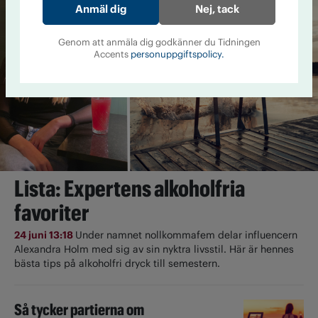
Nej, tack
Genom att anmäla dig godkänner du Tidningen
Accents
personuppgiftspolicy.
Lista: Expertens alkoholfria
favoriter
24 juni 13:18
Under namnet nollkommafem delar influencern
Alexandra Holm med sig av sin nyktra livsstil. Här är hennes
bästa tips på alkoholfri dryck till semestern.
Så tycker partierna om