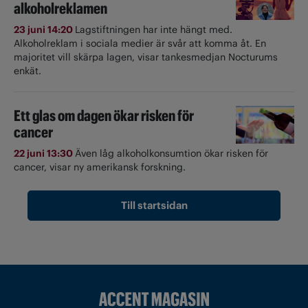
alkoholreklamen
23 juni 14:20
Lagstiftningen har inte hängt med.
Alkoholreklam i sociala medier är svår att komma åt. En
majoritet vill skärpa lagen, visar tankesmedjan Nocturums
enkät.
Ett glas om dagen ökar risken för
cancer
22 juni 13:30
Även låg alkoholkonsumtion ökar risken för
cancer, visar ny amerikansk forskning.
Till startsidan