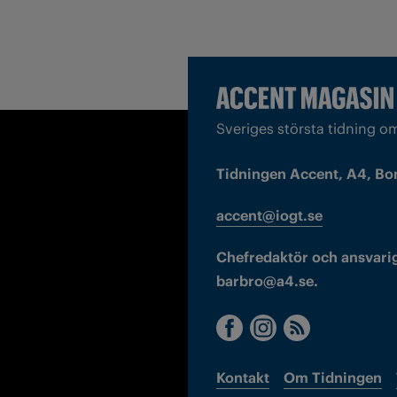
Sveriges största tidning o
Tidningen Accent, A4, Bo
accent@iogt.se
Chefredaktör och ansvarig
barbro@a4.se.
Kontakt
Om Tidningen