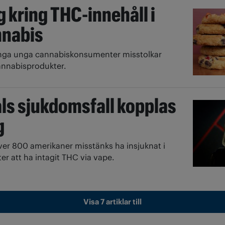
g kring THC-innehåll i
nnabis
ga unga cannabiskonsumenter misstolkar
cannabisprodukter.
ls sjukdomsfall kopplas
g
er 800 amerikaner misstänks ha insjuknat i
er att ha intagit THC via vape.
Visa 7 artiklar till