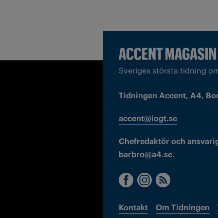
Sveriges största tidning o
Tidningen Accent, A4, Bo
accent@iogt.se
Chefredaktör och ansvarig
barbro@a4.se.
Kontakt
Om Tidningen