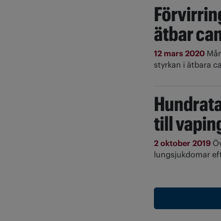
Förvirrin
ätbar ca
12 mars 2020
Mån
styrkan i ätbara 
Hundrata
till vapin
2 oktober 2019
Öv
lungsjukdomar eft