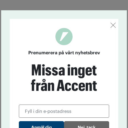
Prenumerera på vårt nyhetsbrev
Missa inget
från Accent
Nej, tack