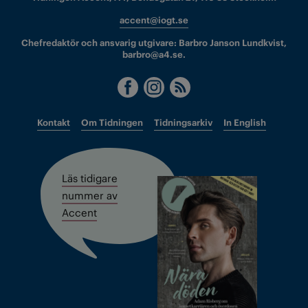
accent@iogt.se
Chefredaktör och ansvarig utgivare: Barbro Janson Lundkvist,
barbro@a4.se.
Kontakt
Om Tidningen
Tidningsarkiv
In English
Läs tidigare
nummer av
Accent