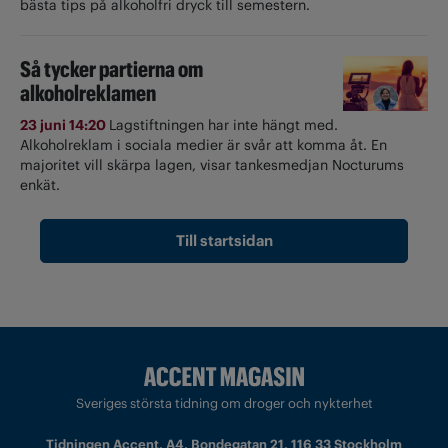
bästa tips på alkoholfri dryck till semestern.
Så tycker partierna om
alkoholreklamen
23 juni 14:20
Lagstiftningen har inte hängt med.
Alkoholreklam i sociala medier är svår att komma åt. En
majoritet vill skärpa lagen, visar tankesmedjan Nocturums
enkät.
Till startsidan
Sveriges största tidning om droger och nykterhet
Tidningen Accent, A4, Bondegatan 21, 116 33 Stockholm