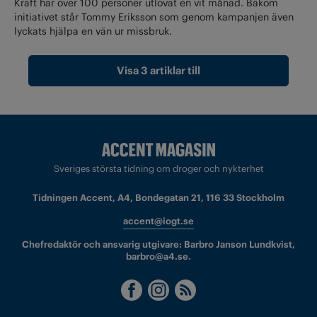
Kraft har över 100 personer utlovat en vit månad. Bakom
initiativet står Tommy Eriksson som genom kampanjen även
lyckats hjälpa en vän ur missbruk.
Visa 3 artiklar till
Sveriges största tidning om droger och nykterhet
Tidningen Accent, A4, Bondegatan 21, 116 33 Stockholm
accent@iogt.se
Chefredaktör och ansvarig utgivare: Barbro Janson Lundkvist,
barbro@a4.se.