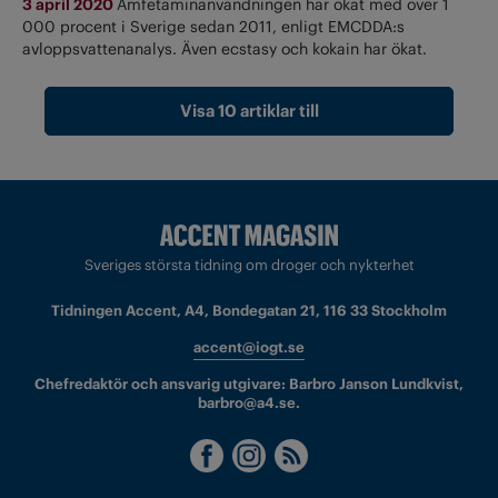
3 april 2020
Amfetaminanvändningen har ökat med över 1
000 procent i Sverige sedan 2011, enligt EMCDDA:s
avloppsvattenanalys. Även ecstasy och kokain har ökat.
Visa 10 artiklar till
Sveriges största tidning om droger och nykterhet
Tidningen Accent, A4, Bondegatan 21, 116 33 Stockholm
accent@iogt.se
Chefredaktör och ansvarig utgivare: Barbro Janson Lundkvist,
barbro@a4.se.