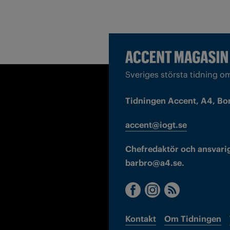
Sveriges största tidning o
Tidningen Accent, A4, Bo
accent@iogt.se
Chefredaktör och ansvarig
barbro@a4.se.
Kontakt
Om Tidningen