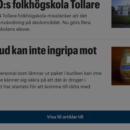
:s folkhögskola Tollare
5
Tollare folkhögskola misstänker att det
nvändning på skolområdet. Nu görs flera
skolans elever.
d kan inte ingripa mot
ersonal som lämnar ut paket i butiken kan inte
 känner sig säkra på att det är droger i
kt har startats för att komma till rätta med
Visa 10 artiklar till