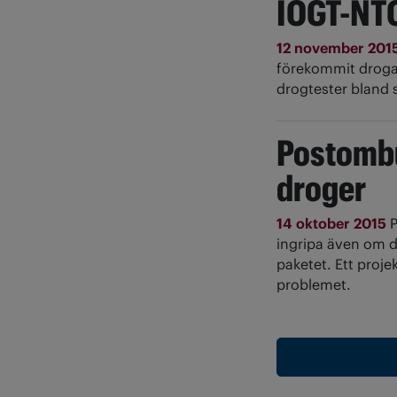
IOGT-NTO
12 november 201
förekommit droga
drogtester bland 
Postombu
droger
14 oktober 2015
P
ingripa även om de
paketet. Ett proje
problemet.