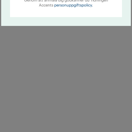
Genom att anmäla dig godkänner du Tidningen
Accents
personuppgiftspolicy.