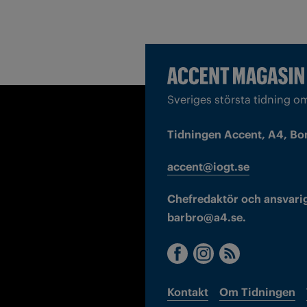
Sveriges största tidning o
Tidningen Accent, A4, Bo
accent@iogt.se
Chefredaktör och ansvarig
barbro@a4.se.
Kontakt
Om Tidningen