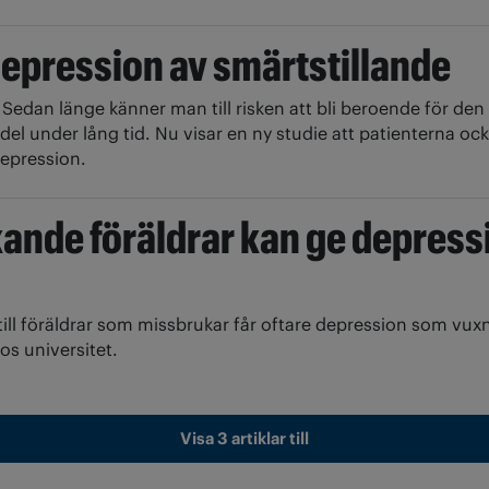
depression av smärtstillande
3
Sedan länge känner man till risken att bli beroende för d
el under lång tid. Nu visar en ny studie att patienterna ocks
epression.
ande föräldrar kan ge depress
till föräldrar som missbrukar får oftare depression som vuxn
os universitet.
Visa 3 artiklar till