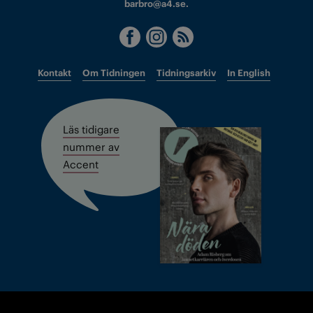
barbro@a4.se.
Kontakt
Om Tidningen
Tidningsarkiv
In English
Läs tidigare
nummer av
Accent