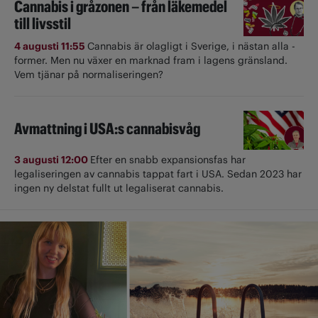
Cannabis i gråzonen – från läkemedel
till livsstil
4 augusti 11:55
Cannabis är olagligt i ­Sverige, i nästan alla ­
former. Men nu växer en marknad fram i lagens gränsland.
Vem tjänar på normaliseringen?
Avmattning i USA:s cannabisvåg
3 augusti 12:00
Efter en snabb expansionsfas har
legaliseringen av cannabis tappat fart i USA. Sedan 2023 har
ingen ny delstat fullt ut ­legaliserat cannabis.