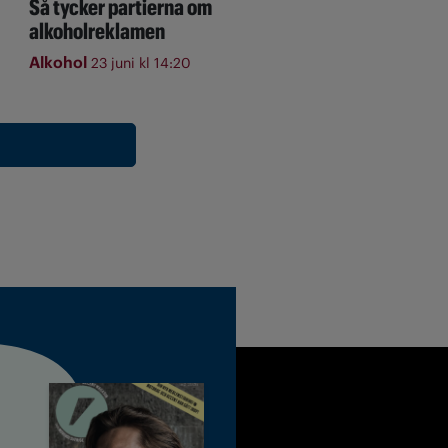
Så tycker partierna om
alkoholreklamen
Alkohol
23 juni kl 14:20