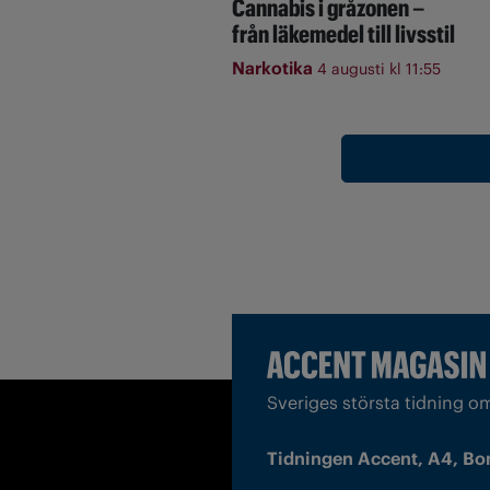
Cannabis i gråzonen –
från läkemedel till livsstil
Narkotika
4 augusti kl 11:55
Sveriges största tidning o
Tidningen Accent, A4, Bo