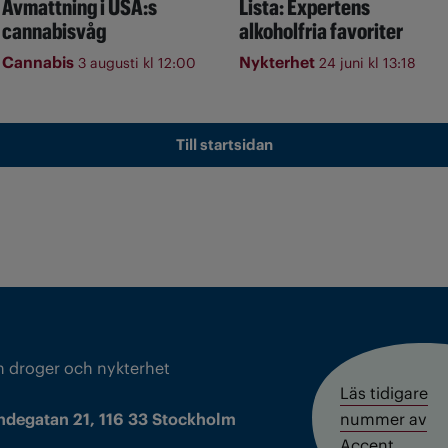
Avmattning i USA:s
Lista: Expertens
cannabisvåg
alkoholfria favoriter
Cannabis
Nykterhet
3 augusti kl 12:00
24 juni kl 13:18
Till startsidan
m droger och nykterhet
Läs tidigare
ndegatan 21, 116 33 Stockholm
nummer av
Accent