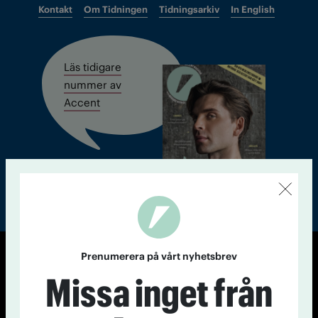
Kontakt
Om Tidningen
Tidningsarkiv
In English
Läs tidigare
nummer av
Accent
Prenumerera på vårt nyhetsbrev
© Tidningen Accent 2026
Missa inget från
Cookiepolicy
Personuppgiftspolicy