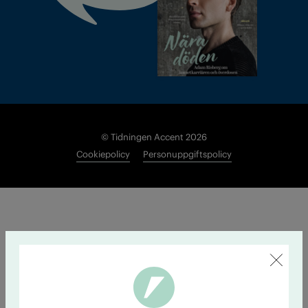
© Tidningen Accent 2026
Cookiepolicy
Personuppgiftspolicy