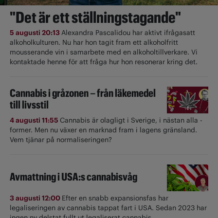
"Det är ett ställningstagande"
5 augusti 20:13
Alexandra Pascalidou har aktivt ifrågasatt
alkoholkulturen. Nu har hon tagit fram ett alkoholfritt
mousserande vin i samarbete med en alkoholtillverkare. Vi
kontaktade henne för att fråga hur hon resonerar kring det.
Cannabis i gråzonen – från läkemedel
till livsstil
4 augusti 11:55
Cannabis är olagligt i ­Sverige, i nästan alla ­
former. Men nu växer en marknad fram i lagens gränsland.
Vem tjänar på normaliseringen?
Avmattning i USA:s cannabisvåg
3 augusti 12:00
Efter en snabb expansionsfas har
legaliseringen av cannabis tappat fart i USA. Sedan 2023 har
ingen ny delstat fullt ut ­legaliserat cannabis.