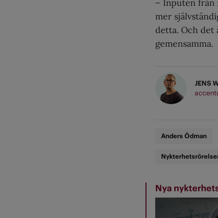
– Inputen från 
mer självständ
detta. Och det 
gemensamma.
JENS 
accent
Anders Ödman
Nykterhetsrörelse
Nya nykterhet