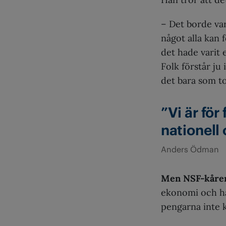
– Det borde var
något alla kan 
det hade varit e
Folk förstår ju 
det bara som t
”Vi är för 
nationell 
Anders Ödman
Men NSF-kåre
ekonomi och har
pengarna inte 