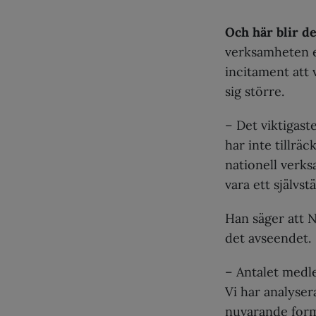
Och här blir d
verksamheten e
incitament att
sig större.
– Det viktigast
har inte tillrä
nationell verks
vara ett självst
Han säger att N
det avseendet.
– Antalet medl
Vi har analyser
nuvarande form 