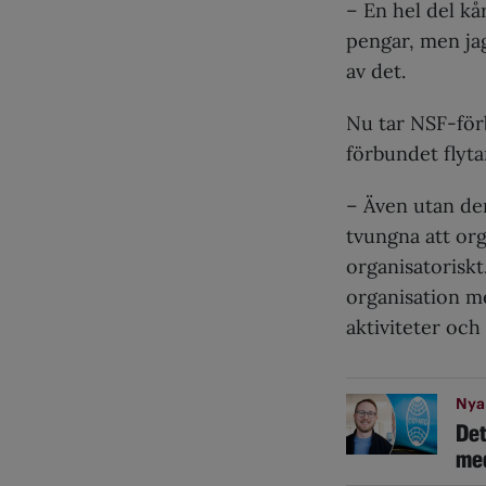
– En hel del kå
pengar, men jag
av det.
Nu tar NSF-förb
förbundet flyta
– Även utan de
tvungna att or
organisatoriskt.
organisation m
aktiviteter och 
Nya
Det
med