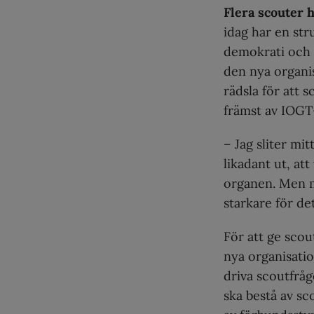
Flera scouter 
idag har en stru
demokrati och a
den nya organi
rädsla för att 
främst av IOG
– Jag sliter mit
likadant ut, att
organen. Men ma
starkare för de
För att ge scou
nya organisati
driva scoutfråg
ska bestå av s