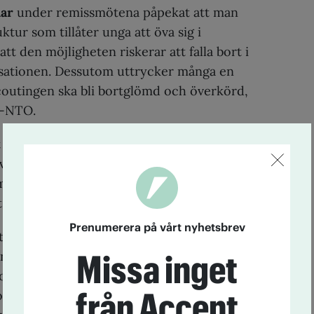
har
under remissmötena påpekat att man
ktur som tillåter unga att öva sig i
tt den möjligheten riskerar att falla bort i
sationen. Dessutom uttrycker många en
scoutingen ska bli bortglömd och överkörd,
T-NTO.
t hår för att förklara att det inte kommer se
 vi själva kommer sitta i de beslutande
n ser inte att en samlad rörelse blir
t de håller på med.
Prenumerera på vårt nyhetsbrev
terna mer inflytande över scoutingen i den
Missa inget
onen föreslås en scoutkommitté som ska
or och fördela pengar till kårer. Kommittén
från Accent
couter och nomineras av scouter – men väljs