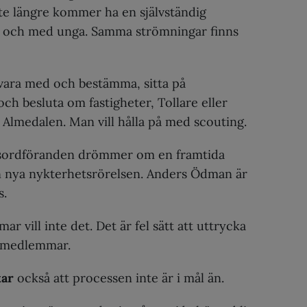
te längre kommer ha en självständig
v och med unga. Samma strömningar finns
 vara med och bestämma, sitta på
h besluta om fastigheter, Tollare eller
r Almedalen. Man vill hålla på med scouting.
sordföranden drömmer om en framtida
n nya nykterhetsrörelsen. Anders Ödman är
s.
r vill inte det. Det är fel sätt att uttrycka
a medlemmar.
kar
också att processen inte är i mål än.