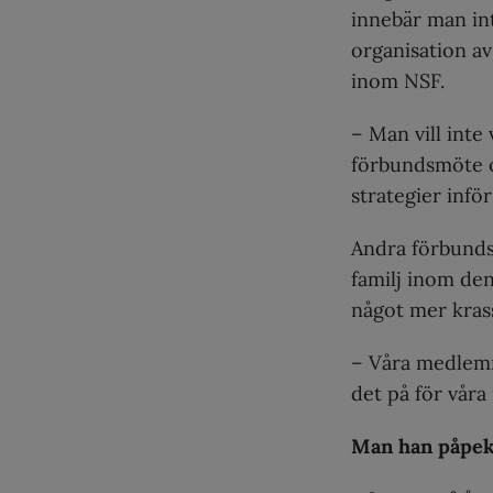
innebär man in
organisation a
inom NSF.
– Man vill inte
förbundsmöte oc
strategier infö
Andra förbund
familj inom de
något mer kras
– Våra medlemma
det på för vår
Man han påpe