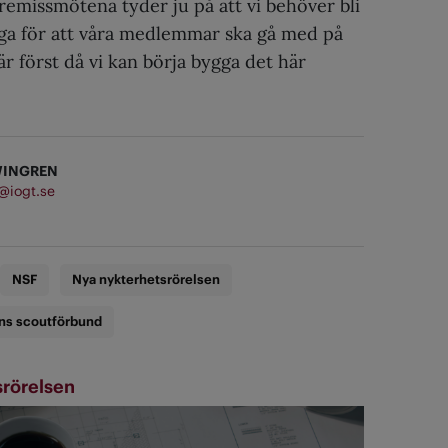
remissmötena tyder ju på att vi behöver bli
iga för att våra medlemmar ska gå med på
är först då vi kan börja bygga det här
WINGREN
@iogt.se
NSF
Nya nykterhetsrörelsen
ns scoutförbund
srörelsen