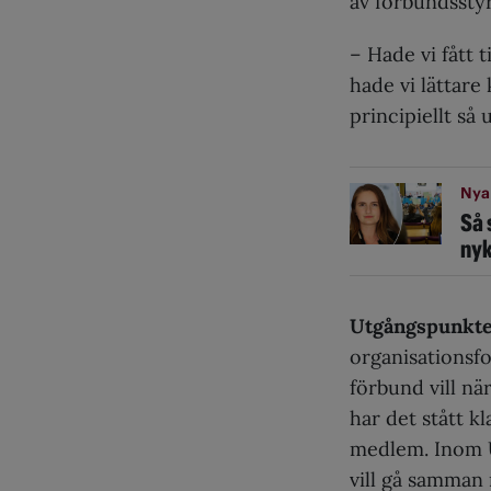
av förbundsstyr
– Hade vi fått 
hade vi lättare
principiellt så
Nya
Så 
nyk
Utgångspunkte
organisationsf
förbund vill n
har det stått kl
medlem. Inom U
vill gå samman