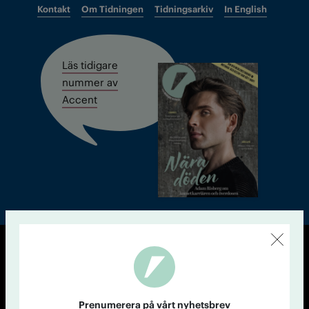
Kontakt
Om Tidningen
Tidningsarkiv
In English
Läs tidigare
nummer av
Accent
© Tidningen Accent 2026
Cookiepolicy
Personuppgiftspolicy
Prenumerera på vårt nyhetsbrev