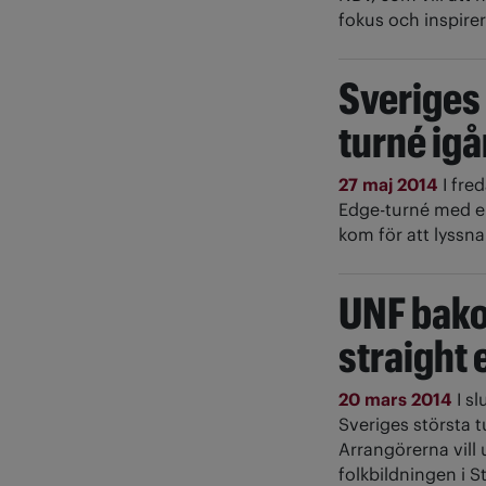
fokus och inspire
Sveriges 
turné ig
27 maj 2014
I fre
Edge-turné med en
kom för att lyss
UNF bako
straight
20 mars 2014
I s
Sveriges största 
Arrangörerna vil
folkbildningen i S