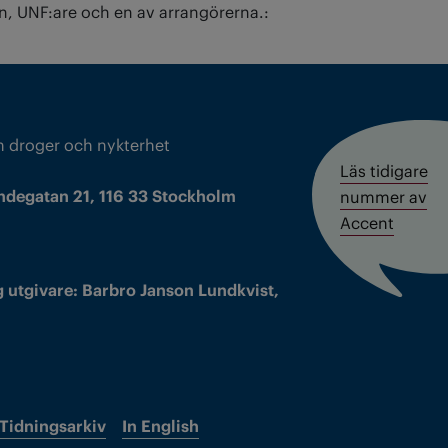
, UNF:are och en av arrangörerna.:
m droger och nykterhet
Läs tidigare
ndegatan 21, 116 33 Stockholm
nummer av
Accent
 utgivare: Barbro Janson Lundkvist,
Tidningsarkiv
In English