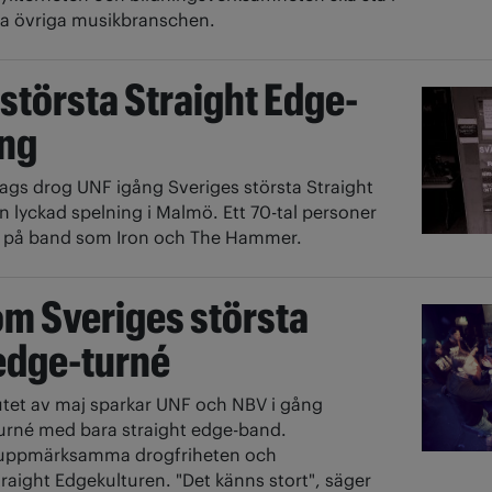
ra övriga musikbranschen.
största Straight Edge-
ång
dags drog UNF igång Sveriges största Straight
 lyckad spelning i Malmö. Ett 70-tal personer
na på band som Iron och The Hammer.
m Sveriges största
 edge-turné
lutet av maj sparkar UNF och NBV i gång
turné med bara straight edge-band.
l uppmärksamma drogfriheten och
traight Edgekulturen. "Det känns stort", säger