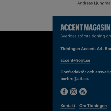
Andreas Ljungman
Sveriges största tidning o
Tidningen Accent, A4, Bo
accent@iogt.se
Chefredaktör och ansvarig
barbro@a4.se.
Kontakt
Om Tidningen