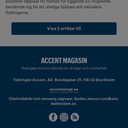
anordnar loppisar till förmån för tiggande EU-migranter,
bestämde sig för att utvidga hjälpen och inkludera
flyktingarna.
Visa 3 artiklar till
Sveriges största tidning om droger och nykterhet
Tidningen Accent, A4, Bondegatan 21, 116 33 Stockholm
accent@iogt.se
Chefredaktör och ansvarig utgivare: Barbro Janson Lundkvist,
barbro@a4.se.