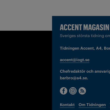
Sveriges största tidning o
Tidningen Accent, A4, Bo
accent@iogt.se
Chefredaktör och ansvarig
barbro@a4.se.
Kontakt
Om Tidningen