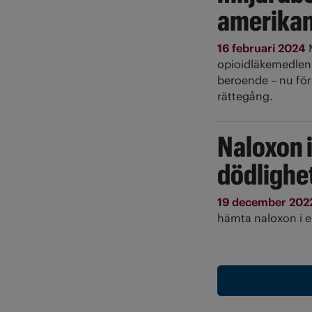
amerikan
16 februari 2024
opioidläkemedlen v
beroende – nu förl
rättegång.
Naloxon 
dödlighe
19 december 202
hämta naloxon i 