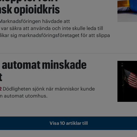
sk opioidkris
Marknadsföringen hävdade att
ar säkra att använda och inte skulle leda till
ikar sig marknadsföringsföretaget för att slippa
i automat minskade
t
2
Dödligheten sjönk när människor kunde
en automat utomhus.
Visa 10 artiklar till