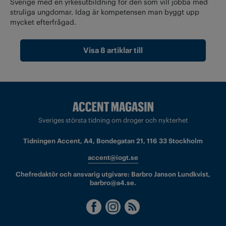
Sverige med en yrkesutbildning för den som vill jobba med
struliga ungdomar. Idag är kompetensen man byggt upp
mycket efterfrågad.
Visa 8 artiklar till
Sveriges största tidning om droger och nykterhet
Tidningen Accent, A4, Bondegatan 21, 116 33 Stockholm
accent@iogt.se
Chefredaktör och ansvarig utgivare: Barbro Janson Lundkvist,
barbro@a4.se.