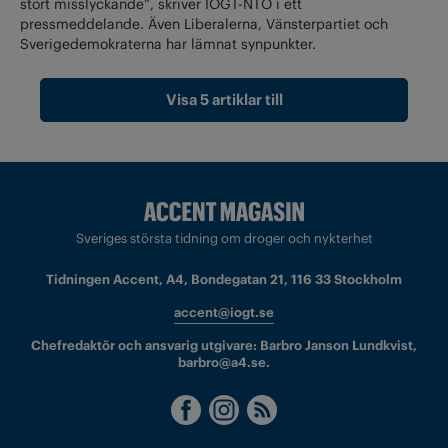
stort misslyckande”, skriver IOGT-NTO i ett
pressmeddelande. Även Liberalerna, Vänsterpartiet och
Sverigedemokraterna har lämnat synpunkter.
Visa 5 artiklar till
Sveriges största tidning om droger och nykterhet
Tidningen Accent, A4, Bondegatan 21, 116 33 Stockholm
accent@iogt.se
Chefredaktör och ansvarig utgivare: Barbro Janson Lundkvist,
barbro@a4.se.