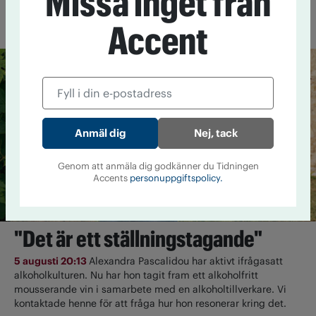
Missa inget från
Mer från Accent
Accent
Nej, tack
Genom att anmäla dig godkänner du Tidningen
Accents
personuppgiftspolicy.
"Det är ett ställningstagande"
5 augusti 20:13
Alexandra Pascalidou har aktivt ifrågasatt
alkoholkulturen. Nu har hon tagit fram ett alkoholfritt
mousserande vin i samarbete med en alkoholtillverkare. Vi
kontaktade henne för att fråga hur hon resonerar kring det.