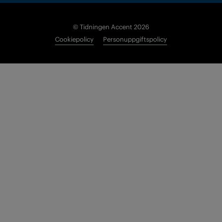
© Tidningen Accent 2026
Cookiepolicy
Personuppgiftspolicy