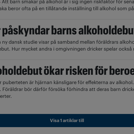
4
Att barn smakar på alkohol är i sig ingen riskfaktor för se
aka beror ofta på en tillåtande inställning till alkohol som 
r påskyndar barns alkoholdebu
 ny dansk studie visar på samband mellan föräldrars alko
but. Hur mycket andra i omgivningen dricker spelar också r
oholdebut ökar risken för ber
 puberteten är hjärnan känsligare för effekterna av alkohol.
 Föräldrar bör därför försöka förhindra att deras barn dric
erter.
Visa 1 artiklar till