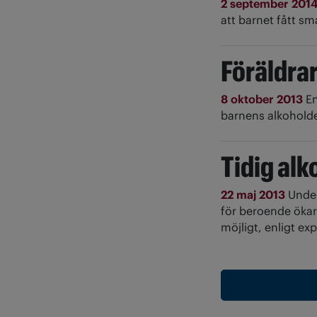
2 september 201
att barnet fått sm
Föräldra
8 oktober 2013
En
barnens alkoholde
Tidig alk
22 maj 2013
Under
för beroende ökar.
möjligt, enligt exp