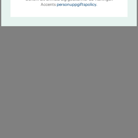
Accents
personuppgiftspolicy.