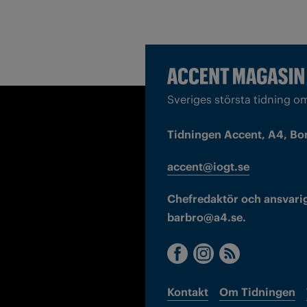
Sveriges största tidning o
Tidningen Accent, A4, Bo
accent@iogt.se
Chefredaktör och ansvarig
barbro@a4.se.
Kontakt
Om Tidningen