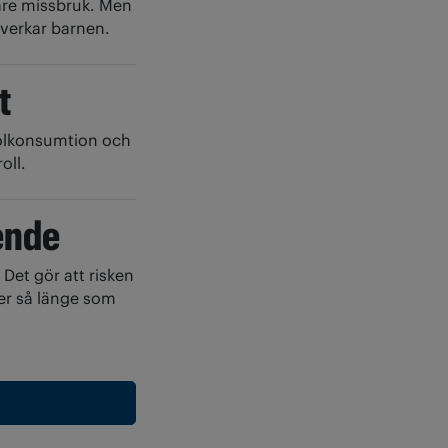
nare missbruk. Men
påverkar barnen.
t
holkonsumtion och
oll.
oende
 Det gör att risken
ker så länge som