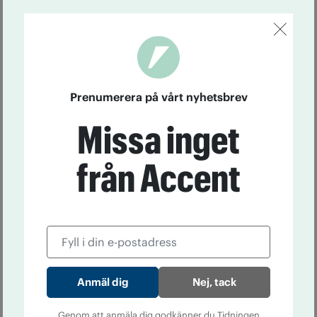
Prenumerera på vårt nyhetsbrev
Missa inget
från Accent
Nej, tack
Genom att anmäla dig godkänner du Tidningen