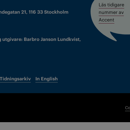
Läs tidigare
ndegatan 21, 116 33 Stockholm
nummer av
Accent
 utgivare: Barbro Janson Lundkvist,
Tidningsarkiv
In English
Co