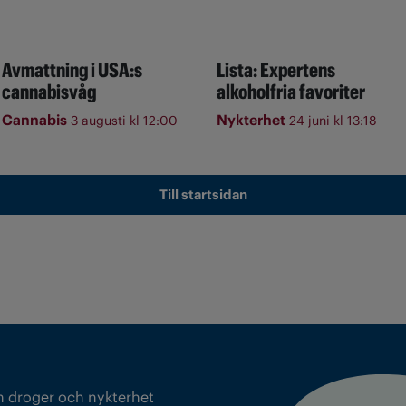
Avmattning i USA:s
Lista: Expertens
cannabisvåg
alkoholfria favoriter
Cannabis
Nykterhet
3 augusti kl 12:00
24 juni kl 13:18
Till startsidan
m droger och nykterhet