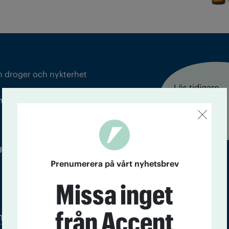
m droger och nykterhet
Läs tidigare
ndegatan 21, 116 33 Stockholm
nummer av
Accent
 utgivare: Barbro Janson Lundkvist,
Prenumerera på vårt nyhetsbrev
Missa inget
från Accent
Tidningsarkiv
In English