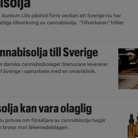
isolja”
1
Aureum Life påstod förra veckan att Sverige nu har
tliga tillverkning av cannabisolja. "Tillverkaren" håller
nabisolja till Sverige
t danska cannabisbolaget Stenocare levererar
ll Sverige i samarbete med en smärtklinik.
lja kan vara olaglig
u prövas om försäljare av cannabisolja begår
h bryter mot läkemedelslagen.