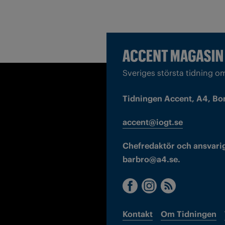
Sveriges största tidning o
Tidningen Accent, A4, Bo
accent@iogt.se
Chefredaktör och ansvarig
barbro@a4.se.
Kontakt
Om Tidningen