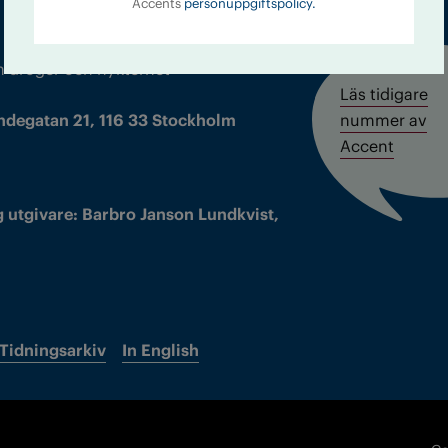
Accents
personuppgiftspolicy.
m droger och nykterhet
Läs tidigare
ndegatan 21, 116 33 Stockholm
nummer av
Accent
 utgivare: Barbro Janson Lundkvist,
Tidningsarkiv
In English