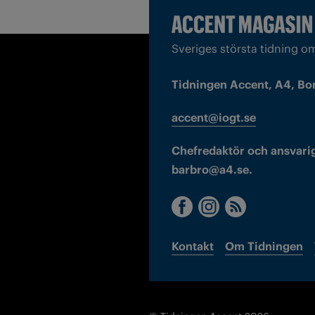
Sveriges största tidning o
Tidningen Accent, A4, Bo
accent@iogt.se
Chefredaktör och ansvarig
barbro@a4.se.
Kontakt
Om Tidningen