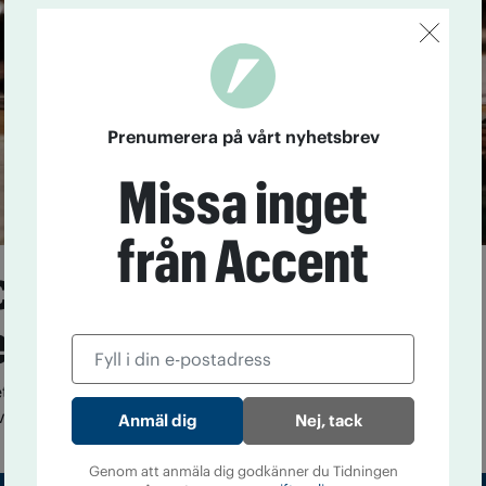
Prenumerera på vårt nyhetsbrev
Missa inget
från Accent
annabisolja till
e
t danska cannabisbolaget Stenocare levererar nu
Sverige i samarbete med en smärtklinik.
Nej, tack
Genom att anmäla dig godkänner du Tidningen