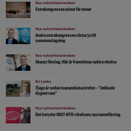
Nya nykterhetsrörelsen
Extrakongressen minut för minut
Nya nykterhetsrörelsen
Andra extrakongressen röstar ja till
sammanslagning
Nya nykterhetsrörelsen
Skarpt förslag: Här är framtidens nyktra rörelse
Sri Lanka
Tjugo år sedan tsunamikatastrofen – "Jobbade
dygnet runt"
Nya nykterhetsrörelsen
Det betyder IOGT-NTO-rörelsens nya namnförslag