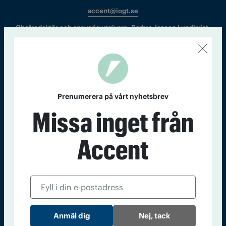
accent@iogt.se
Chefredaktör och ansvarig utgivare: Barbro Janson Lundkvist,
barbro@a4.se.
Kontakt
Om Tidningen
Tidningsarkiv
In English
Prenumerera på vårt nyhetsbrev
Missa inget från
Läs tidigare
Accent
nummer av
Accent
Nej, tack