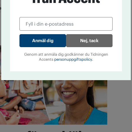
ete
IOGT-NTO
Sara Heine
Sri lanka
Nej, tack
Genom att anmäla dig godkänner du Tidningen
Accents
personuppgiftspolicy.