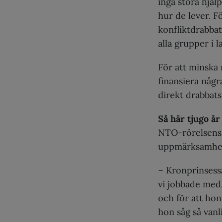
inga stora hjäl
hur de lever. F
konfliktdrabbat
alla grupper i l
För att minska 
finansiera någr
direkt drabbats
Så här tjugo år
NTO-rörelsens 
uppmärksamhe
– Kronprinsess
vi jobbade med
och för att ho
hon såg så vanl