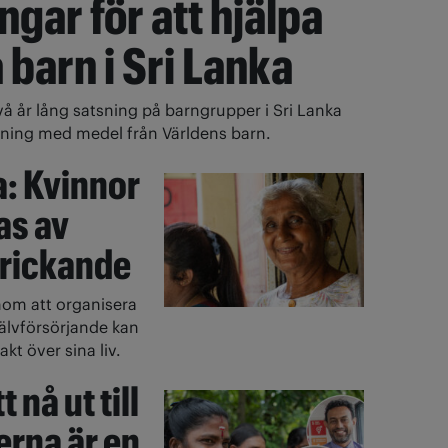
gar för att hjälpa
 barn i Sri Lanka
vå år lång satsning på barngrupper i Sri Lanka
ttning med medel från Världens barn.
a: Kvinnor
as av
drickande
om att organisera
jälvförsörjande kan
kt över sina liv.
 nå ut till
erna är en