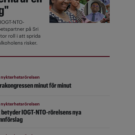
g"
IOGT-NTO-
etspartner på Sri
or roll i att sprida
lkoholens risker.
 nykterhetsrörelsen
rakongressen minut för minut
 nykterhetsrörelsen
 betyder IOGT-NTO-rörelsens nya
nförslag