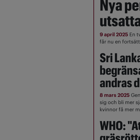
Nya pen
utsatta
9 april 2025
En t
får nu en fortsä
Sri Lank
begräns
andras 
8 mars 2025
Gen
sig och bli mer s
kvinnor få mer ma
WHO: "Att
gräsrött