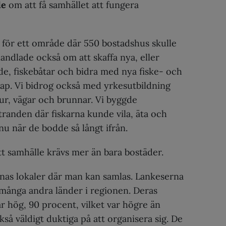
de
om att få samhället att fungera
r för ett område där 550 bostadshus skulle
andlade också om att skaffa nya, eller
e, fiskebåtar och bidra med nya fiske- och
ap. Vi bidrog också med yrkesutbildning
ur, vägar och brunnar. Vi byggde
tranden där fiskarna kunde vila, äta och
 nu när de bodde så långt ifrån.
tt samhälle krävs mer än bara bostäder.
nnas lokaler där man kan samlas. Lankeserna
n många andra länder i regionen. Deras
r hög, 90 procent, vilket var högre än
kså väldigt duktiga på att organisera sig. De