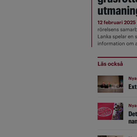
utmanin
12 februari 2025
rörelsens samarb
Lanka spelar en st
information om a
Läs också
Nya
Ext
Nya
Det
nam