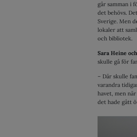
går samman i f
det behövs. Det
Sverige. Men de
lokaler att saml
och bibliotek.
Sara Heine oc
skulle gå för f
– Där skulle fa
varandra tidiga
havet, men när 
det hade gått ö