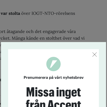
ar stolta
över IOGT-NTO-rörelsens
tort åtagande och det engagerade våra
et. Många kände en stolthet över vad vi
i klarade att genomföra. Nu när vi pratar
ap är det bra minnas att det som fungerar
pas åt och jobba tillsammans.
Prenumerera på vårt nyhetsbrev
KEROTH
Missa inget
från Accent
onklubben
Erik Winnfors-Wannberg
Forut