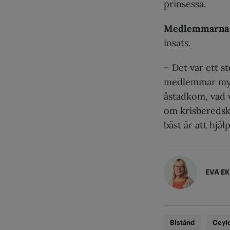
prinsessa.
Medlemmarna v
insats.
– Det var ett s
medlemmar myck
åstadkom, vad v
om krisberedsk
bäst är att hjäl
EVA E
Bistånd
Ceyl