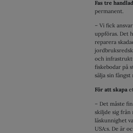
Fas tre handla
permanent.
– Vi fick ansva
uppföras. Det h
reparera skadad
jordbruksredsk
och infrastrukt
fiskebodar på s
sälja sin fångst
För att skapa
e
– Det måste fi
skiljde sig frå
läskunnighet va
USA:s. De är oc