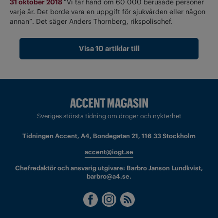
31 oktober 2018
”Vi tar hand om 60 000 berusade personer
varje år. Det borde vara en uppgift för sjukvården eller någon
annan”. Det säger Anders Thornberg, rikspolischef.
Visa 10 artiklar till
Sveriges största tidning om droger och nykterhet
Tidningen Accent, A4, Bondegatan 21, 116 33 Stockholm
accent@iogt.se
Chefredaktör och ansvarig utgivare: Barbro Janson Lundkvist,
barbro@a4.se.