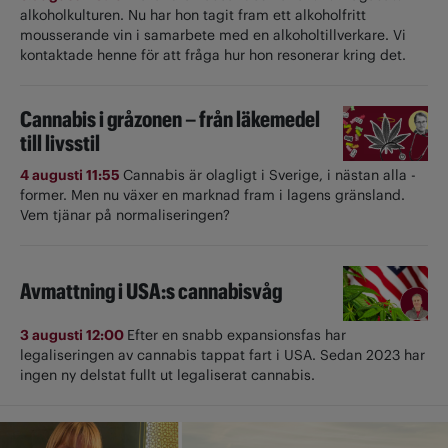
alkoholkulturen. Nu har hon tagit fram ett alkoholfritt
mousserande vin i samarbete med en alkoholtillverkare. Vi
kontaktade henne för att fråga hur hon resonerar kring det.
Cannabis i gråzonen – från läkemedel
till livsstil
4 augusti 11:55
Cannabis är olagligt i ­Sverige, i nästan alla ­
former. Men nu växer en marknad fram i lagens gränsland.
Vem tjänar på normaliseringen?
Avmattning i USA:s cannabisvåg
3 augusti 12:00
Efter en snabb expansionsfas har
legaliseringen av cannabis tappat fart i USA. Sedan 2023 har
ingen ny delstat fullt ut ­legaliserat cannabis.