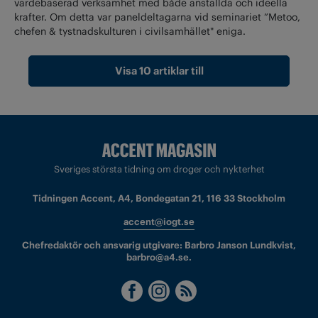
värdebaserad verksamhet med både anställda och ideella
krafter. Om detta var paneldeltagarna vid seminariet ”Metoo,
chefen & tystnadskulturen i civilsamhället" eniga.
Visa 10 artiklar till
Sveriges största tidning om droger och nykterhet
Tidningen Accent, A4, Bondegatan 21, 116 33 Stockholm
accent@iogt.se
Chefredaktör och ansvarig utgivare: Barbro Janson Lundkvist,
barbro@a4.se.