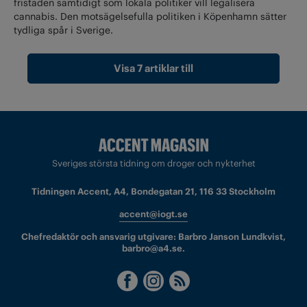
fristaden samtidigt som lokala politiker vill legalisera
cannabis. Den motsägelsefulla politiken i Köpenhamn sätter
tydliga spår i Sverige.
Visa 7 artiklar till
Sveriges största tidning om droger och nykterhet
Tidningen Accent, A4, Bondegatan 21, 116 33 Stockholm
accent@iogt.se
Chefredaktör och ansvarig utgivare: Barbro Janson Lundkvist,
barbro@a4.se.