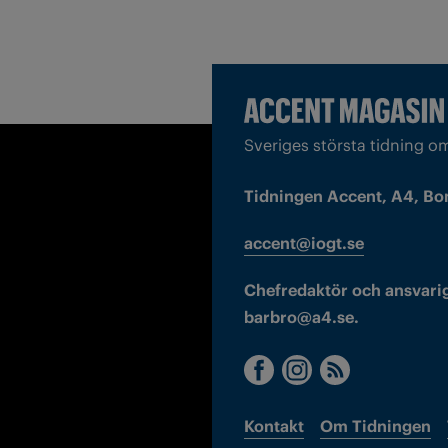
Sveriges största tidning o
Tidningen Accent, A4, Bo
accent@iogt.se
Chefredaktör och ansvarig
barbro@a4.se.
Kontakt
Om Tidningen