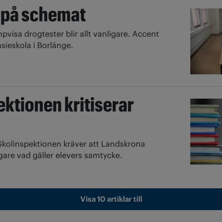
 på schemat
pvisa drogtester blir allt vanligare. Accent
ieskola i Borlänge.
ktionen kritiserar
Skolinspektionen kräver att Landskrona
gare vad gäller elevers samtycke.
Visa 10 artiklar till