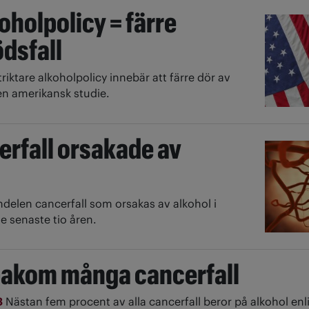
koholpolicy = färre
dsfall
triktare alkoholpolicy innebär att färre dör av
 en amerikansk studie.
erfall orsakade av
delen cancerfall som orsakas av alkohol i
e senaste tio åren.
bakom många cancerfall
3
Nästan fem procent av alla cancerfall beror på alkohol enli