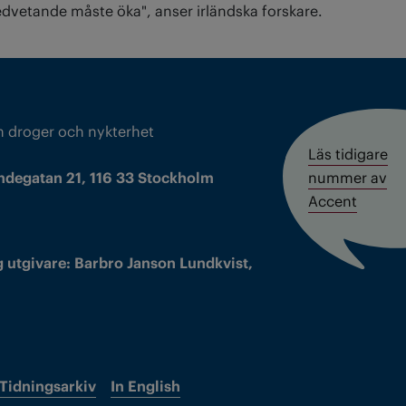
vetande måste öka", anser irländska forskare.
m droger och nykterhet
Läs tidigare
ndegatan 21, 116 33 Stockholm
nummer av
Accent
 utgivare: Barbro Janson Lundkvist,
Tidningsarkiv
In English