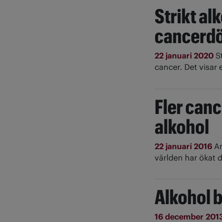
Strikt al
cancerdö
22 januari 2020
S
cancer. Det visar
Fler canc
alkohol
22 januari 2016
An
världen har ökat d
Alkohol 
16 december 201