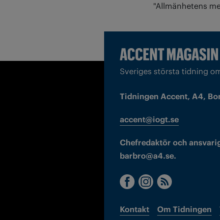
"Allmänhetens med
Sveriges största tidning o
Tidningen Accent, A4, Bo
accent@iogt.se
Chefredaktör och ansvarig
barbro@a4.se.
Kontakt
Om Tidningen