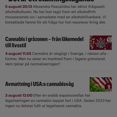
5 augusti 20:13
Alexandra Pascalidou har aktivt ifrågasatt
alkoholkulturen. Nu har hon tagit fram ett alkoholfritt
mousserande vin i samarbete med en alkoholtillverkare. Vi
kontaktade henne för att fråga hur hon resonerar kring det.
Cannabis i gråzonen – från läkemedel
till livsstil
4 augusti 11:55
Cannabis är olagligt i ­Sverige, i nästan alla ­
former. Men nu växer en marknad fram i lagens gränsland.
Vem tjänar på normaliseringen?
Avmattning i USA:s cannabisvåg
3 augusti 12:00
Efter en snabb expansionsfas har
legaliseringen av cannabis tappat fart i USA. Sedan 2023 har
ingen ny delstat fullt ut ­legaliserat cannabis.