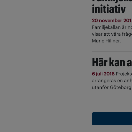
initiativ
20 november 20
Familjekällan är n
visar att våra frå
Marie Hillner.
Här kan a
6 juli 2018
Projekt
arrangeras en an
utanför Göteborg