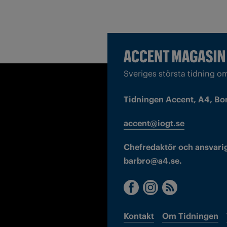
Sveriges största tidning o
Tidningen Accent, A4, Bo
accent@iogt.se
Chefredaktör och ansvarig
barbro@a4.se.
Kontakt
Om Tidningen