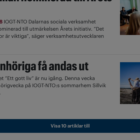
18
IOGT-NTO Dalarnas sociala verksamhet
ominerad till utmärkelsen Årets initiativ. ”Det
gor är viktiga”, säger verksamhetsutvecklaren
nhöriga få andas ut
et ”Ett gott liv” är nu igång. Denna vecka
hörigvecka på IOGT-NTO:s sommarhem Sillvik
.
Visa 10 artiklar till