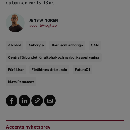
då barnen var 15–16 år.
JENS WINGREN
accent@iogt.se
Alkohol
Anhöriga
Barn som anhöriga
CAN
Centralförbundet för alkohol- och narkotikaupplysning
Föräldrar
Föräldrars drickande
Futura01
Mats Ramstedt
Accents nyhetsbrev