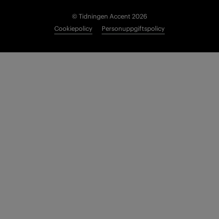
© Tidningen Accent 2026
Cookiepolicy
Personuppgiftspolicy