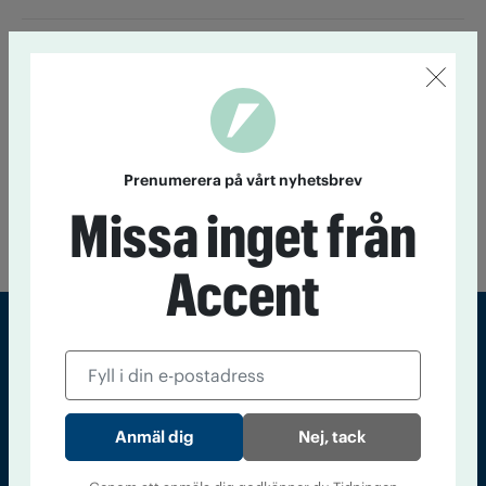
Ett glas om dagen ökar risken för
cancer
22 juni 13:30
Även låg alkoholkonsumtion ökar risken för
cancer, visar ny amerikansk forskning.
Prenumerera på vårt nyhetsbrev
Till startsidan
Missa inget från
Accent
Sveriges största tidning om droger och nykterhet
Tidningen Accent, A4, Bondegatan 21, 116 33 Stockholm
Nej, tack
accent@iogt.se