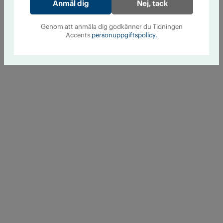
Nej, tack
Genom att anmäla dig godkänner du Tidningen
Accents
personuppgiftspolicy.