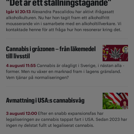
"Det är ett ställningstagande"
Igår kl 20:13
Alexandra Pascalidou har aktivt ifrågasatt
alkoholkulturen. Nu har hon tagit fram ett alkoholfritt
mousserande vin i samarbete med en alkoholtillverkare. Vi
kontaktade henne för att fråga hur hon resonerar kring det.
Cannabis i gråzonen – från läkemedel
till livsstil
4 augusti 11:55
Cannabis är olagligt i ­Sverige, i nästan alla ­
former. Men nu växer en marknad fram i lagens gränsland.
Vem tjänar på normaliseringen?
Avmattning i USA:s cannabisvåg
3 augusti 12:00
Efter en snabb expansionsfas har
legaliseringen av cannabis tappat fart i USA. Sedan 2023 har
ingen ny delstat fullt ut ­legaliserat cannabis.