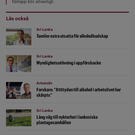
förlopp blir allvarligt.
Läs också
Sri Lanka
Tamiler extra utsatta för alkoholbudskap
Sri Lanka
Myndighetsutövning i uppförsbacke
Arbetsliv
Forskare: ”Attityden till alkohol i arbetslivet har
skärpts”
Sri Lanka
Lång väg till nykterhet i lankesiska
plantagesamhällen