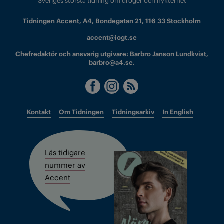
Sveriges största tidning om droger och nykterhet
Tidningen Accent, A4, Bondegatan 21, 116 33 Stockholm
accent@iogt.se
Chefredaktör och ansvarig utgivare: Barbro Janson Lundkvist,
barbro@a4.se.
Kontakt
Om Tidningen
Tidningsarkiv
In English
Läs tidigare
nummer av
Accent