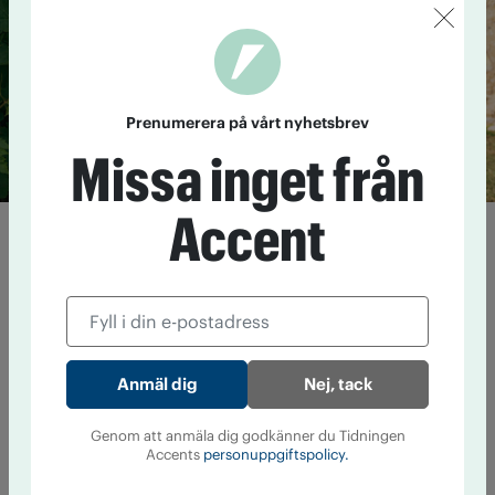
Prenumerera på vårt nyhetsbrev
Missa inget från
Accent
"Det är ett ställningstagande"
5 augusti 20:13
Alexandra Pascalidou har aktivt ifrågasatt
alkoholkulturen. Nu har hon tagit fram ett alkoholfritt
mousserande vin i samarbete med en alkoholtillverkare. Vi
kontaktade henne för att fråga hur hon resonerar kring det.
Nej, tack
Cannabis i gråzonen – från läkemedel
till livsstil
Genom att anmäla dig godkänner du Tidningen
Accents
personuppgiftspolicy.
4 augusti 11:55
Cannabis är olagligt i ­Sverige, i nästan alla ­
former. Men nu växer en marknad fram i lagens gränsland.