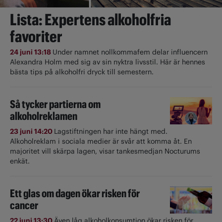
Lista: Expertens alkoholfria
favoriter
24 juni 13:18
Under namnet nollkommafem delar influencern
Alexandra Holm med sig av sin nyktra livsstil. Här är hennes
bästa tips på alkoholfri dryck till semestern.
Så tycker partierna om
alkoholreklamen
23 juni 14:20
Lagstiftningen har inte hängt med.
Alkoholreklam i sociala medier är svår att komma åt. En
majoritet vill skärpa lagen, visar tankesmedjan Nocturums
enkät.
Ett glas om dagen ökar risken för
cancer
22 juni 13:30
Även låg alkoholkonsumtion ökar risken för