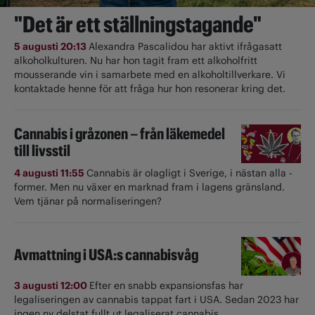
"Det är ett ställningstagande"
5 augusti 20:13
Alexandra Pascalidou har aktivt ifrågasatt
alkoholkulturen. Nu har hon tagit fram ett alkoholfritt
mousserande vin i samarbete med en alkoholtillverkare. Vi
kontaktade henne för att fråga hur hon resonerar kring det.
Cannabis i gråzonen – från läkemedel
till livsstil
4 augusti 11:55
Cannabis är olagligt i ­Sverige, i nästan alla ­
former. Men nu växer en marknad fram i lagens gränsland.
Vem tjänar på normaliseringen?
Avmattning i USA:s cannabisvåg
3 augusti 12:00
Efter en snabb expansionsfas har
legaliseringen av cannabis tappat fart i USA. Sedan 2023 har
ingen ny delstat fullt ut ­legaliserat cannabis.