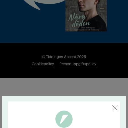
© Tidningen Accent 2026
Cookiepolicy
Personuppgiftspolicy