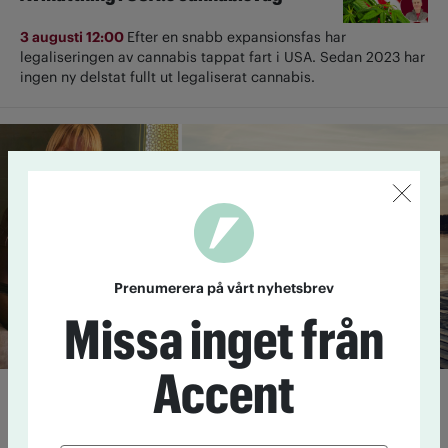
3 augusti 12:00
Efter en snabb expansionsfas har
legaliseringen av cannabis tappat fart i USA. Sedan 2023 har
ingen ny delstat fullt ut ­legaliserat cannabis.
Prenumerera på vårt nyhetsbrev
Missa inget från
Accent
Lista: Expertens alkoholfria
favoriter