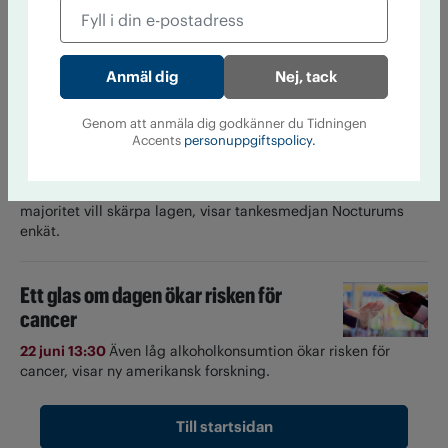
24 juni 13:18
Under namnet nollkommafem delar influencern
Alexandra Holm med sig av sin nyktra livsstil. Här är hennes
bästa tips på alkoholfri dryck till semestern.
Nej, tack
Så tycker partierna om
Genom att anmäla dig godkänner du Tidningen
alkoholreklamen
Accents
personuppgiftspolicy.
23 juni 14:20
Lagstiftningen har inte hängt med.
Alkoholreklam i sociala medier är svår att komma åt. En
majoritet vill skärpa lagen, visar tankesmedjan Nocturums
enkät.
Ett glas om dagen ökar risken för
cancer
22 juni 13:30
Även låg alkoholkonsumtion ökar risken för
cancer, visar ny amerikansk forskning.
Till startsidan