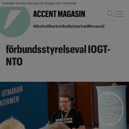
Sveriges största tidning om droger och nykterhet
Alkohol
Narkotika
Nykterhet
Movendi
förbundsstyrelseval IOGT-
NTO