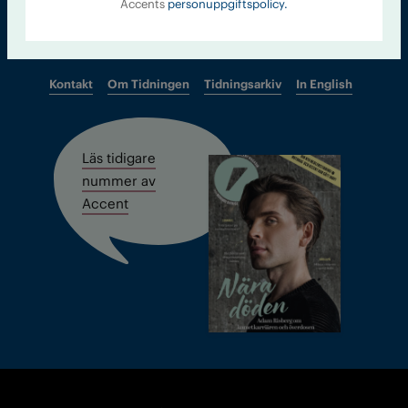
Accents
personuppgiftspolicy.
Kontakt
Om Tidningen
Tidningsarkiv
In English
Läs tidigare
nummer av
Accent