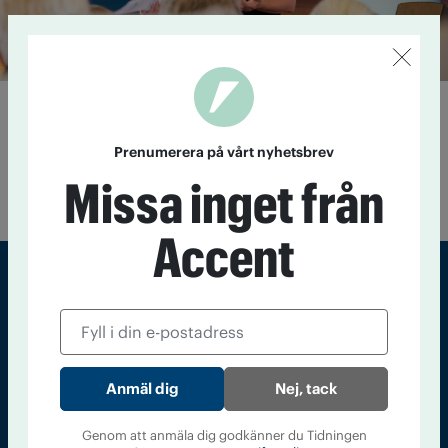
Nominerade till IOGT-NTO:s
förbundsstyrelse
Prenumerera på vårt nyhetsbrev
20 maj 2021
Här är namnen på de som föreslås till IOGT-
Missa inget från
NTO:s nya förbundsstyrelse.
Accent
Sveriges största tidning om droger och nykterhet
Tidningen Accent, A4, Bondegatan 21, 116 33 Stockholm
Nej, tack
accent@iogt.se
Chefredaktör och ansvarig utgivare: Barbro Janson Lundkvist,
Genom att anmäla dig godkänner du Tidningen
barbro@a4.se.