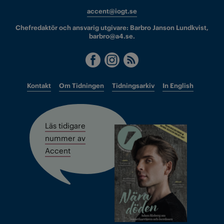
accent@iogt.se
Chefredaktör och ansvarig utgivare: Barbro Janson Lundkvist,
barbro@a4.se.
Kontakt
Om Tidningen
Tidningsarkiv
In English
Läs tidigare
nummer av
Accent