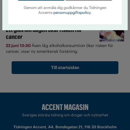
majoritet vill skärpa lagen, visar tankesmedjan Nocturums
Genom att anmäla dig godkänner du Tidningen
enkät.
Accents
personuppgiftspolicy.
Ett glas om dagen ökar risken för
cancer
22 juni 13:30
Även låg alkoholkonsumtion ökar risken för
cancer, visar ny amerikansk forskning.
Till startsidan
Sveriges största tidning om droger och nykterhet
Tidningen Accent, A4, Bondegatan 21, 116 33 Stockholm