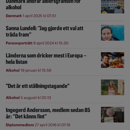
Danmark ändrar åldersgränsen för
alkohol
Danmark
1 april 2025 kl 07:51
Sanna Lundell: ”Jag gjorde ett val att
träda fram”
Personporträtt
8 april 2024 kl 15:30
Länderna som dricker mest i Europa –
hela listan
Alkohol
19 januari kl 15:56
"Det är ett ställningstagande"
Alkohol
5 augusti kl 20:13
Ingegerd Andersson, medlem sedan 85
år: ”Det känns fint”
Diplommedlem
27 april 2016 kl 07:19